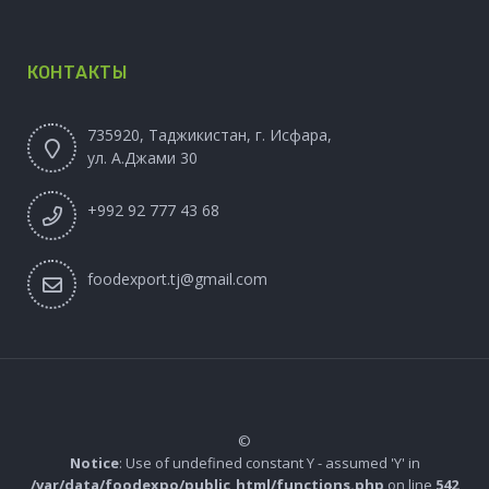
КОНТАКТЫ
735920, Таджикистан, г. Исфара,
ул. А.Джами 30
+992 92 777 43 68
foodexport.tj@gmail.com
©
Notice
: Use of undefined constant Y - assumed 'Y' in
/var/data/foodexpo/public_html/functions.php
on line
542