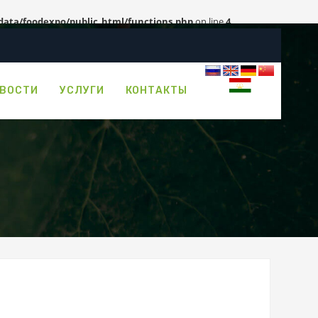
/data/foodexpo/public_html/functions.php
on line
4
ВОСТИ
УСЛУГИ
КОНТАКТЫ