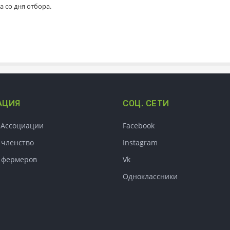
а со дня отбора.
АЦИЯ
СОЦ. СЕТИ
 Ассоциации
Facebook
 членство
Instagram
я фермеров
Vk
Одноклассники