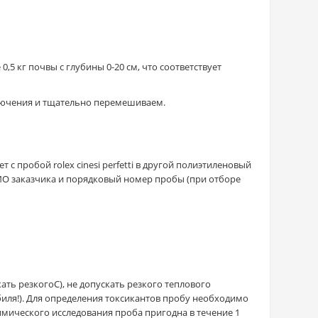
 0,5 кг почвы с глубины 0-20 см, что соответствует
лючения и тщательно перемешиваем.
ет с пробой
rolex cinesi perfetti
в другой полиэтиленовый
О заказчика и порядковый номер пробы (при отборе
ать резкогоС), не допускать резкого теплового
биля!). Для определения токсикантов пробу необходимо
химического исследования проба пригодна в течение 1