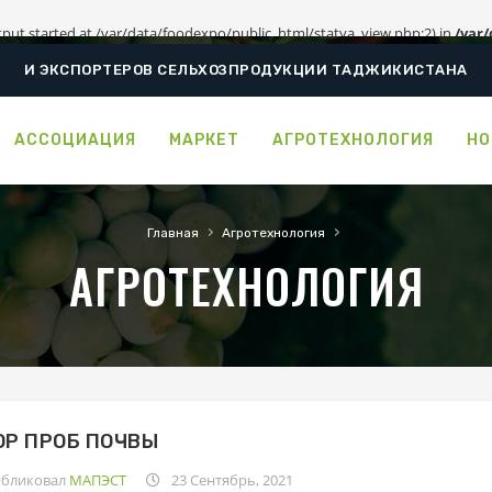
tput started at /var/data/foodexpo/public_html/statya_view.php:2) in
/var
И ЭКСПОРТЕРОВ СЕЛЬХОЗПРОДУКЦИИ ТАДЖИКИСТАНА
АССОЦИАЦИЯ
МАРКЕТ
АГРОТЕХНОЛОГИЯ
НО
›
›
Главная
Агротехнология
АГРОТЕХНОЛОГИЯ
ОР ПРОБ ПОЧВЫ
бликовал
МАПЭCТ
23
Сентябрь, 2021