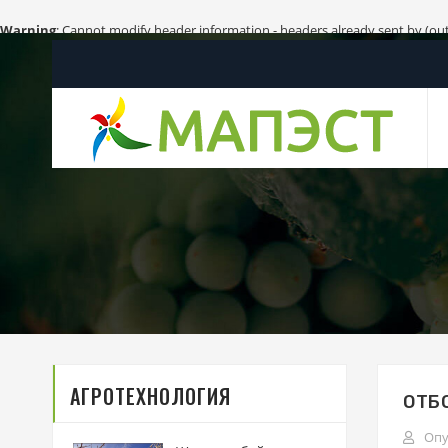
Warning
: Cannot modify header information - headers already sent by (ou
АГРОТЕХНОЛОГИЯ
ОТБ
Опу