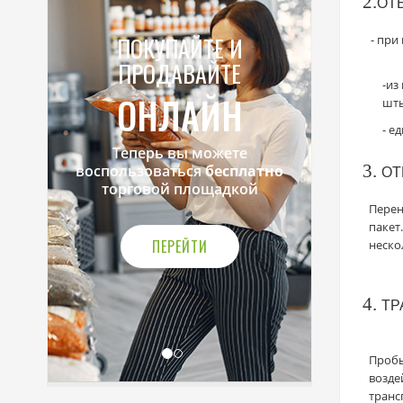
2.
ОТ
ПОКУПАЙТЕ И
- при 
ПРОДАВАЙТЕ
-из
ОНЛАЙН
шты
- е
Теперь вы можете
3.
воспользоваться
бесплатно
ОТ
торговой площадкой
Перен
пакет
ПЕРЕЙТИ
неско
4.
ТР
Пробы
возде
транс