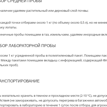
БОР
СРЕДНЕЙ
ПРОБЫ
наличии удаляем растительный или дерновый слой почвы;
 каждой точки отбираем около 1 кг (по объему около 0,5 л), но не менее
ку лопаты.
диничные пробы помещаем в таз, измельчаем, удаляем инородные вк
БОР
ЛАБОРАТОРНОЙ
ПРОБЫ
осим 1 кг усредненной пробы в полиэтиленовый пакет. Помещаем пак
. Между пакетами помещаем вкладыш с информацией, содержащей ФИ
льких проб).
АНСПОРТИРОВАНИЕ
 желательно хранить в темном и прохладном месте (2-10 ºС), не допуск
йствия (не замораживать, не допускать перегрева в багажнике автомо
портировать в лабораторию в течение 1 суток после отбора, для агро